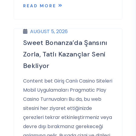
READ MORE
UNCATEGORIZED
AUGUST 5, 2026
Sweet Bonanza’da Şansını
Zorla, Tatlı Kazançlar Seni
Bekliyor
Content bet Giriş Canlı Casino Siteleri
Mobil Uygulamaları Pragmatic Play
Casino Turnuvaları Bu da, bu web
sitesini her ziyaret ettiğinizde
çerezleri tekrar etkinleştirmeniz veya
devre dışı bırakmanız gerekeceği
anlamına gelir. Burada çizgi ve dizileri