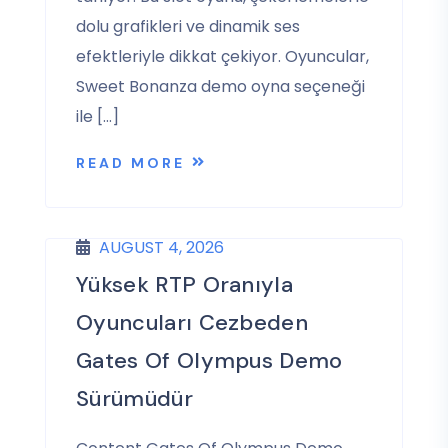
dolu grafikleri ve dinamik ses
efektleriyle dikkat çekiyor. Oyuncular,
Sweet Bonanza demo oyna seçeneği
ile […]
READ MORE
UNCATEGORIZED
AUGUST 4, 2026
Yüksek RTP Oranıyla
Oyuncuları Cezbeden
Gates Of Olympus Demo
Sürümüdür