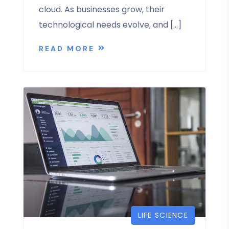
cloud. As businesses grow, their
technological needs evolve, and […]
READ MORE
LIFE SCIENCE