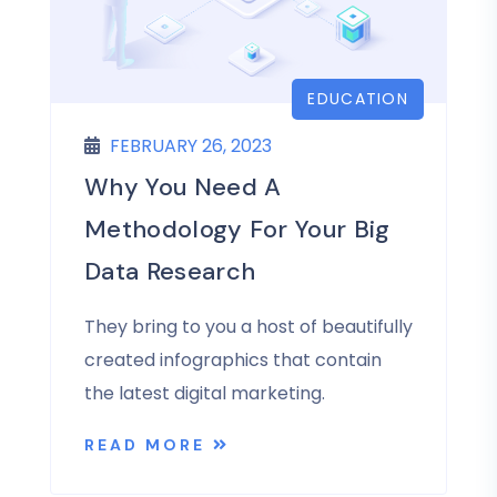
EDUCATION
FEBRUARY 26, 2023
Why You Need A
Methodology For Your Big
Data Research
They bring to you a host of beautifully
created infographics that contain
the latest digital marketing.
READ MORE