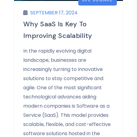
SEPTEMBER 17, 2024
Why SaaS Is Key To
Improving Scalability
In the rapidly evolving digital
landscape, businesses are
increasingly turning to innovative
solutions to stay competitive and
agile. One of the most significant
technological advances aiding
modern companies is Software as a
Service (SaaS). This model provides
scalable, flexible, and cost-effective
software solutions hosted in the