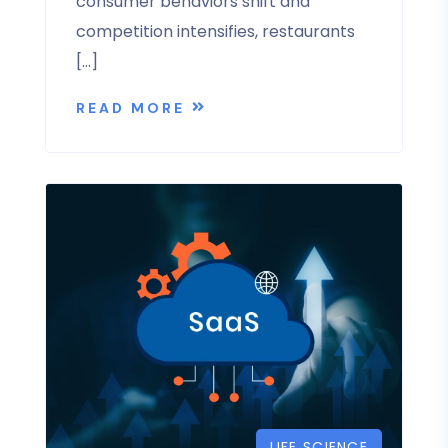
consumer behaviors shift and
competition intensifies, restaurants
[…]
READ MORE
LIFE SCIENCE