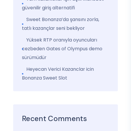
güvenilir giriş alternatifi
Sweet Bonanza’da şansını zorla,
tatlı kazançlar seni bekliyor
Yüksek RTP oranıyla oyuncuları
cezbeden Gates of Olympus demo
sürümüdür
Heyecan Verici Kazanclar icin
Bonanza Sweet Slot
Recent Comments