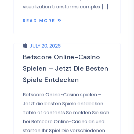
visualization transforms complex […]
READ MORE
UNCATEGORIZED
JULY 20, 2026
Betscore Online-Casino
Spielen – Jetzt Die Besten
Spiele Entdecken
Betscore Online-Casino spielen –
Jetzt die besten Spiele entdecken
Table of contents So melden Sie sich
bei Betscore Online-Casino an und
starten Ihr Spiel Die verschiedenen